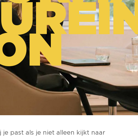
TURE
I
ION
e past als je niet alleen kijkt naar