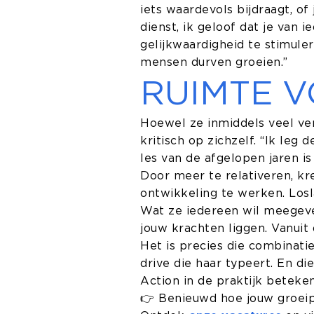
iets waardevols bijdraagt, of j
dienst, ik geloof dat je van i
gelijkwaardigheid te stimule
mensen durven groeien.”
RUIMTE V
Hoewel ze inmiddels veel ver
kritisch op zichzelf. “Ik leg
les van de afgelopen jaren is
Door meer te relativeren, kr
ontwikkeling te werken. Losl
Wat ze iedereen wil meegeven
jouw krachten liggen. Vanuit d
Het is precies die combinati
drive die haar typeert. En di
Action in de praktijk beteken
👉 Benieuwd hoe jouw groeipa