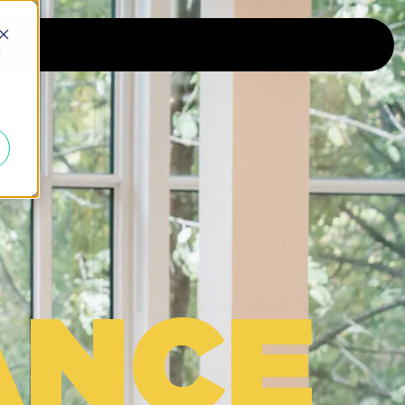
d
ANCE