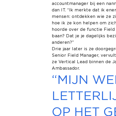
accountmanager bij een nann
dan IT. “Ik merkte dat ik en
mensen: ontdekken wie ze zi
hoe ik ze kon helpen om zich
hoorde over de functie Field M
baan? Dat je je dagelijks be
anderen?”
Drie jaar later is ze doorgeg
Senior Field Manager, vervul
ze Vertical
Lead binnen de J
Ambassador.
“MIJN WE
LETTERLI
OP HET G