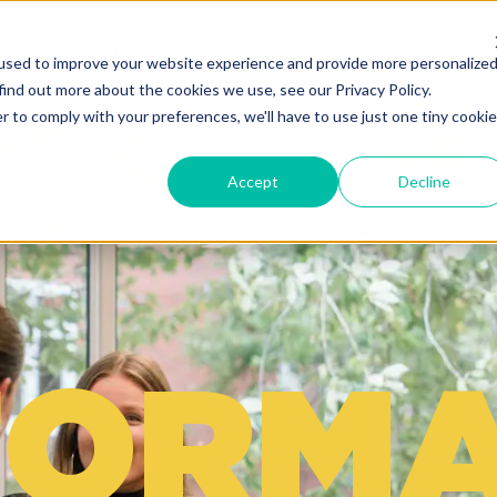
n bij
Vacatures
Contact
used to improve your website experience and provide more personalize
find out more about the cookies we use, see our Privacy Policy.
r to comply with your preferences, we'll have to use just one tiny cookie
Accept
Decline
FORM