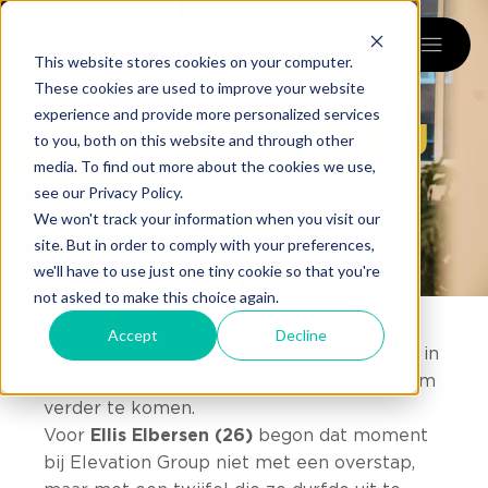
menu
This website stores cookies on your computer.
These cookies are used to improve your website
experience and provide more personalized services
GROEI
BEGINT
BIJ
to you, both on this website and through other
EERLIJKHEID
-
media. To find out more about the cookies we use,
ELLIS
see our Privacy Policy.
We won't track your information when you visit our
site. But in order to comply with your preferences,
we'll have to use just one tiny cookie so that you're
not asked to make this choice again.
Accept
Decline
Soms zit groei niet in harder werken, maar in
eerlijk durven zijn over wat je nodig hebt om
verder te komen.
Voor
Ellis Elbersen (26)
begon dat moment
bij Elevation Group niet met een overstap,