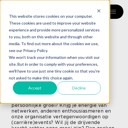
menu
This website stores cookies on your computer.
These cookies are used to improve your website
experience and provide more personalized services
TALENT
to you, both on this website and through other
ACQUISITION
media. To find out more about the cookies we use,
CONSULTANT
see our Privacy Policy.
We won't track your information when you visit our
40-uur
site. But in order to comply with your preferences,
40.176 - 49.896 (OTE)
we'll have to use just one tiny cookie so that you're
Amsterdam
not asked to make this choice again.
Starter, Medior, Senior
Accept
Decline
Werk je graag bij een organisatie die
investeert in jouw professionele én
persoonlijke groei? Krijg je energie van
netwerken, anderen enthousiasmeren en
onze organisatie vertegenwoordigen op
(carrière)events? Wil jij de drijvende