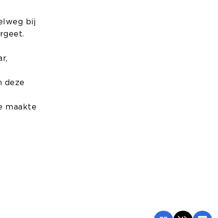
elweg bij
rgeet.
r,
n deze
ve maakte