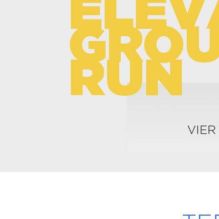
E
L
E
V
G
R
O
R
U
N
VIER