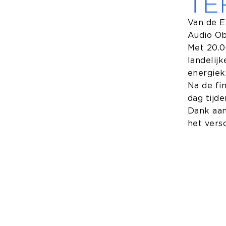
TE
Van de E
Audio Ob
Met 20.0
landelijk
energiek
Na de fi
dag tijd
Dank aan
het versc