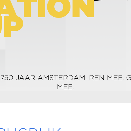
A
T
I
O
N
U
P
 750 JAAR AMSTERDAM. REN MEE. 
MEE.